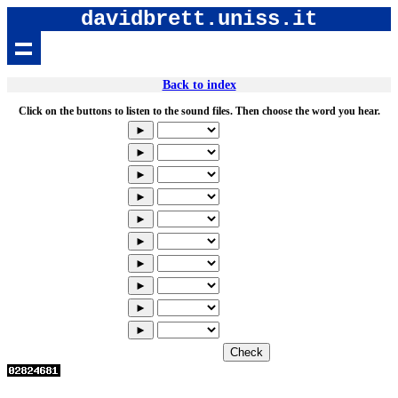
davidbrett.uniss.it
Back to index
Click on the buttons to listen to the sound files. Then choose the word you hear.
►
►
►
►
►
►
►
►
►
►